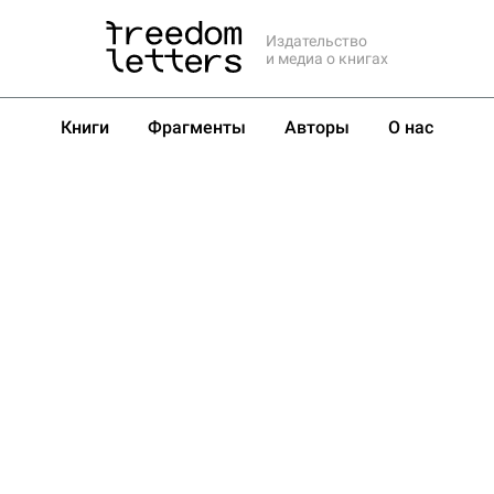
Издательство
и медиа о книгах
Книги
Фрагменты
Авторы
О нас